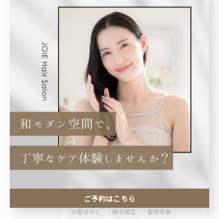
2026/07/27
🤎 丸みショートボブで後ろ姿も美しく✨
2026/07/24
🫧 毎日のシャンプーで、髪はもっと綺麗になる。
タグ
Tags
トリートメント
おすすめ
くせ毛
船橋市
美容室
ショート
ボブ
ご予約はこちら
白髪ぼかし
縮毛矯正
髪質改善