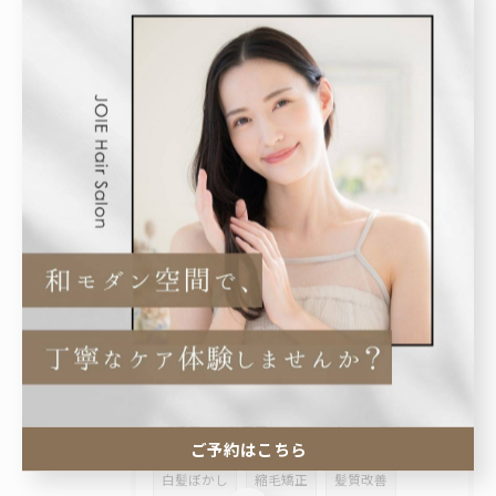
2026/07/27
🤎 丸みショートボブで後ろ姿も美しく✨
2026/07/24
🫧 毎日のシャンプーで、髪はもっと綺麗になる。
タグ
Tags
トリートメント
おすすめ
くせ毛
船橋市
美容室
ショート
ボブ
ご予約はこちら
白髪ぼかし
縮毛矯正
髪質改善