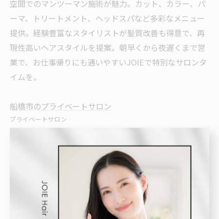
空間でのマンツーマン施術が魅力。カット、カラー、パ
ーマ、トリートメント、ヘッドスパなど多彩なメニュー
提供。経験豊富なスタイリストが髪質改善も得意で、再
現性高いヘアスタイルを提案。朝早くから夜遅くまで営
業で、お仕事帰りにも通いやすいJOIEで特別なサロンタ
イムを。
船橋市のプライベートサロン
プライベートサロン
< 前のページ
一覧に戻る
次のページ >
カテゴリー
Categories