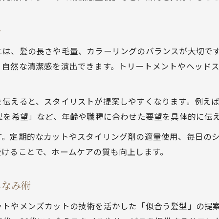
美容室で忙しい男性向けサービスの活用法
美容室で朝のセットが楽になる髪型提案
ー
美容室で予約の取りやすさを重視する理由
には、髪の長さや毛量、カラーリングのバランスが大切で
美容室のメンズ向け施術で手間を省く方法
、自然な清潔感を演出できます。トリートメントやヘッド
美容師との信頼関係を築く会話のコツ
美容室で理想を伝える会話術のポイント
伝えると、スタイリストが提案しやすくなります。例えば
美容室で美容師に伝えたい要望のまとめ方
型を希望」など、年齢や職種に合わせた要望を具体的に伝
美容室で信頼を深めるコミュニケーション術
ご予約はこちら
ご予約はこちら
す。定期的なカットやスタイリング剤の適量使用、毎日の
美容室での会話が髪型満足度に直結する理由
受けることで、ホームケアの質も向上します。
美容室でやりにくい客にならない振る舞い
しなみ術
ットやメンズカットの技術を活かした「似合う髪型」の提