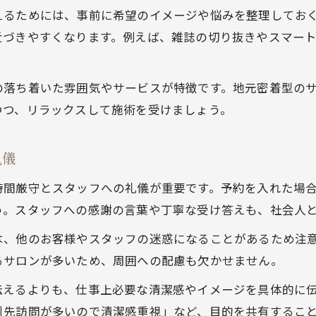
えるためには、事前に希望のイメージや悩みを整理してお
美容室選びで失敗しないメンズのポイント
近づきやすくなります。例えば、雑誌の切り抜きやスマー
美容室口コミやランキングの活用術
メンズが清潔感を保つ美容室サービスの特徴
の落ち着いた雰囲気やサービスが特徴です。地元密着型の
美容室で個室や快適設備を重視すべき理由
つつ、リラックスして施術を受けましょう。
勝浦市や船橋市で学ぶ美容室エチケット
美容室利用時のエチケットを地域で学ぶ
礼儀
美容室での振る舞いが印象に与える影響
時間厳守とスタッフへの礼儀が重要です。予約を入れた場
美容室で快適な時間を過ごすための配慮
う。スタッフへの感謝の言葉や丁寧な受け答えも、社会人
美容室を賢く使う地域ごとのポイント
は、他のお客様やスタッフの迷惑になることがあるため注
美容室での予約やコミュニケーション術
るサロンが多いため、周囲への配慮も欠かせません。
忙しい男性に最適な美容室活用術とは
伝えるよりも、仕事上必要な清潔感やイメージを具体的に
美容室を効率よく利用する時短テクニック
引先訪問が多いので清潔感重視」など、目的を共有するこ