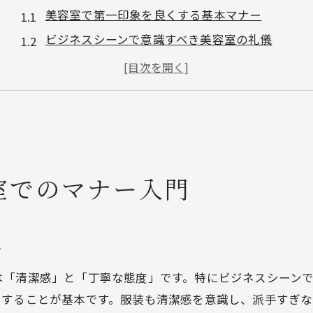
美容室で第一印象を良くする基本マナー
ビジネスシーンで意識すべき美容室の礼儀
美容室で清潔感を演出するコツとマナー
メンズが知っておきたい美容室の身だしなみ術
美容室利用時のビジネスマナー実践例
ビジネス向け髪型を美容室で叶える秘訣
美容室で好印象なビジネス髪型を伝える方法
室でのマナー入門
美容室のカウンセリングで理想の髪型を実現
美容室で清潔感重視のメンズヘアをオーダー
美容室選びで迷わないビジネススタイルの決め方
ー
美容室で30代40代男性に合う髪型の提案術
は「清潔感」と「丁寧な態度」です。特にビジネスシーン
清潔感重視なら美容室の選び方も重要
をすることが基本です。服装も清潔感を意識し、派手すぎな
美容室で清潔感のある髪型を叶える選び方